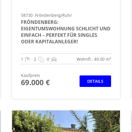
58730
Fröndenberg/Ruhr
FRÖNDENBERG:
EIGENTUMSWOHNUNG SCHLICHT UND
EINFACH – PERFEKT FÜR SINGLES
ODER KAPITALANLEGER!
1
2
0
Wohnfl.: 49.00 m²
Kaufpreis
69.000 €
DETAILS