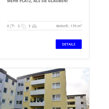
MEHR PLATZ, ALS SIE GLAUBEN!
0
5
3
Wohnfl.: 170 m²
DETAILS