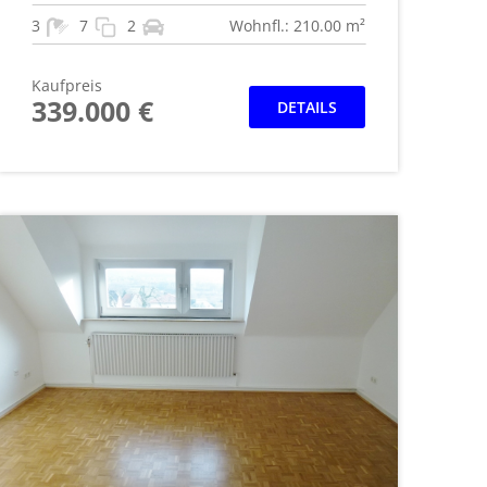
3
7
2
Wohnfl.: 210.00 m²
Kaufpreis
339.000 €
DETAILS