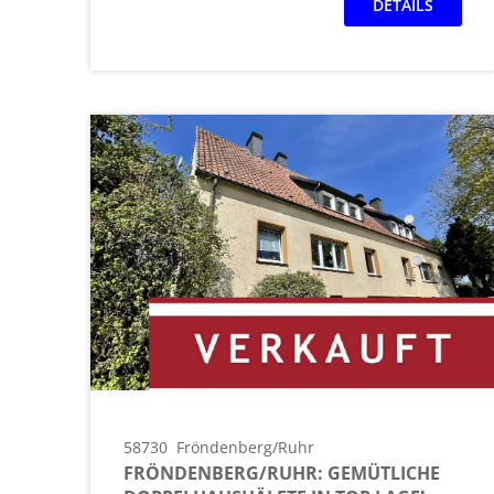
DETAILS
58730
Fröndenberg/Ruhr
FRÖNDENBERG/RUHR: GEMÜTLICHE