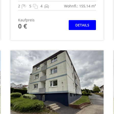
2
5
4
Wohnfl.: 155.14 m²
Kaufpreis
0 €
DETAILS