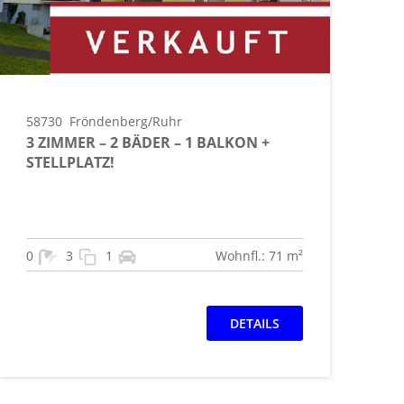
58730
Fröndenberg/Ruhr
3 ZIMMER – 2 BÄDER – 1 BALKON +
STELLPLATZ!
0
3
1
Wohnfl.: 71 m²
DETAILS