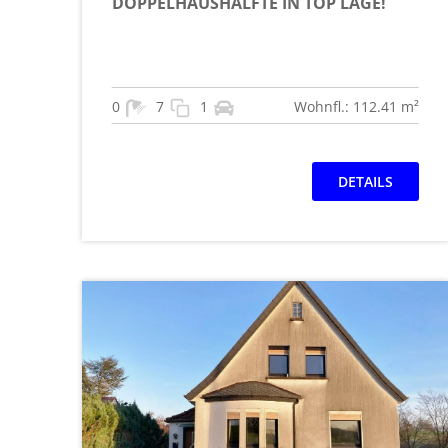
DOPPELHAUSHÄLFTE IN TOP LAGE!
0
7
1
Wohnfl.: 112.41 m²
DETAILS