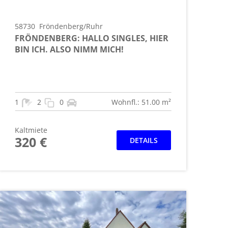
58730
Fröndenberg/Ruhr
FRÖNDENBERG: HALLO SINGLES, HIER
BIN ICH. ALSO NIMM MICH!
1
2
0
Wohnfl.: 51.00 m²
Kaltmiete
320 €
DETAILS