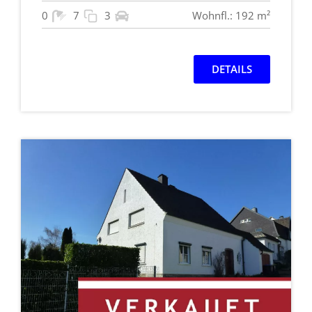
0
7
3
Wohnfl.: 192 m²
DETAILS