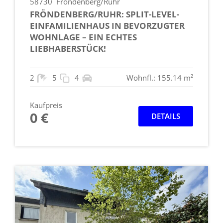
58730
Fröndenberg/Ruhr
FRÖNDENBERG/RUHR: SPLIT-LEVEL-
EINFAMILIENHAUS IN BEVORZUGTER
WOHNLAGE – EIN ECHTES
LIEBHABERSTÜCK!
2
5
4
Wohnfl.: 155.14 m²
Kaufpreis
0 €
DETAILS