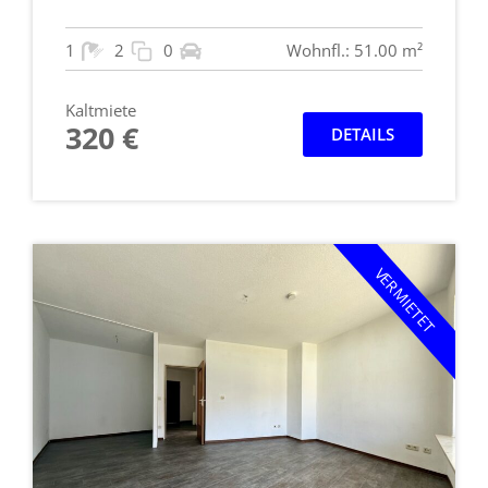
1
2
0
Wohnfl.: 51.00 m²
Kaltmiete
320 €
DETAILS
VERMIETET