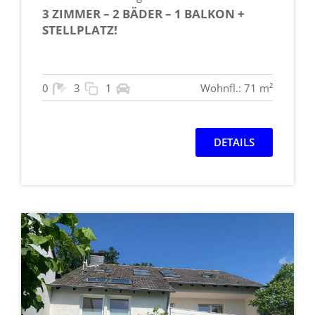
3 ZIMMER – 2 BÄDER – 1 BALKON +
STELLPLATZ!
0
3
1
Wohnfl.: 71 m²
DETAILS