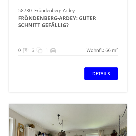
58730
Fröndenberg-Ardey
FRÖNDENBERG-ARDEY: GUTER
SCHNITT GEFÄLLIG?
0
3
1
Wohnfl.: 66 m²
DETAILS