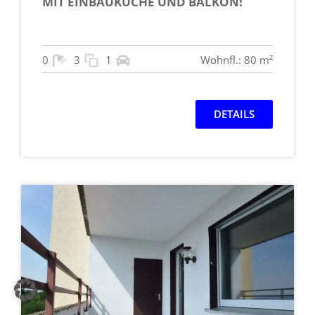
MIT EINBAUKÜCHE UND BALKON!
0
3
1
Wohnfl.: 80 m²
DETAILS