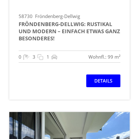
58730
Fröndenberg-Dellwig
FRÖNDENBERG-DELLWIG: RUSTIKAL
UND MODERN – EINFACH ETWAS GANZ
BESONDERES!
0
3
1
Wohnfl.: 99 m²
DETAILS