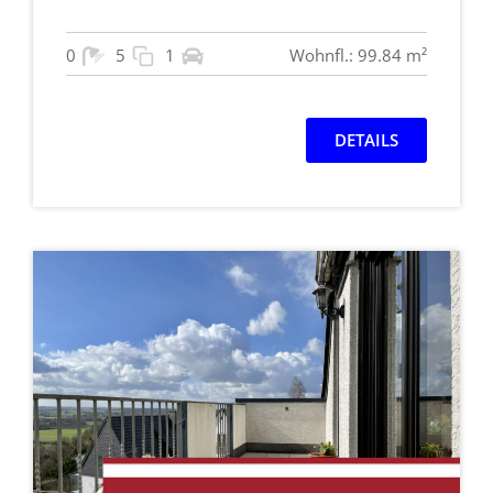
0
5
1
Wohnfl.: 99.84 m²
DETAILS