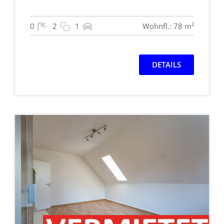
0
2
1
Wohnfl.: 78 m²
DETAILS