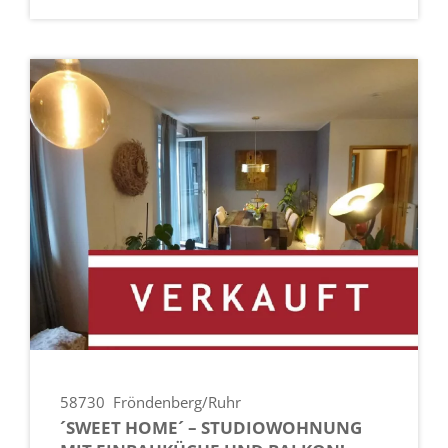
58730
Fröndenberg/Ruhr
´SWEET HOME´ – STUDIOWOHNUNG