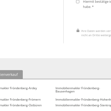
Hiermit bestätige 
habe. *
Ihre Daten werden vers
nicht an Dritte weiter
ienverkauf
makler Fröndenberg-Ardey
Immobilienmakler Fröndenberg-
Bausenhagen
makler Fröndenberg-Frömern
Immobilienmakler Fröndenberg-Hohenh
makler Fröndenberg-Ostbüren
Immobilienmakler Fröndenberg-Stentro