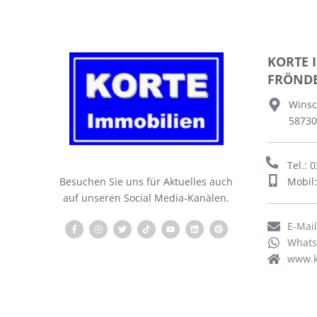
KORTE 
FRÖND
Winsc
58730
Tel.: 
Mobil
Besuchen Sie uns für Aktuelles auch
auf unseren Social Media-Kanälen.
E-Mai
What
www.k