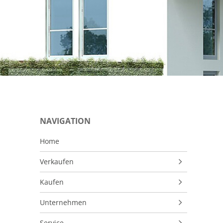
NAVIGATION
Home
Verkaufen
Makleralleinauftrag
Kaufen
Wertermittlung
Immobilienangebote
Unternehmen
Verkaufsvorbereitung
VIP-Service
Firmenprofil
Service