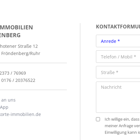
IMMOBILIEN
KONTAKTFORMU
ENBERG
hotener Straße 12
 Fröndenberg/Ruhr
02373 / 76969
: 0176 / 20376522
l an uns
sApp
orte-immobilien.de
Ich willige ein, d
meiner Anfrage ve
Einwilligung kann 