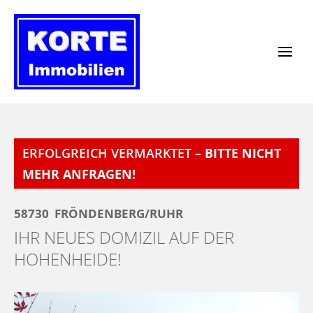
Zum
Inhalt
springen
ERFOLGREICH VERMARKTET –
BITTE NICHT
MEHR ANFRAGEN!
58730
FRÖNDENBERG/RUHR
IHR NEUES DOMIZIL AUF DER
HOHENHEIDE!