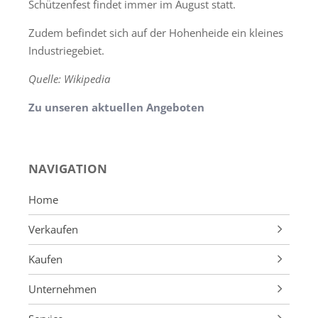
Schützenfest findet immer im August statt.
Zudem befindet sich auf der Hohenheide ein kleines
Industriegebiet.
Quelle: Wikipedia
Zu unseren aktuellen Angeboten
NAVIGATION
Home
Verkaufen
Makleralleinauftrag
Kaufen
Wertermittlung
Immobilienangebote
Unternehmen
Verkaufsvorbereitung
VIP-Service
Firmenprofil