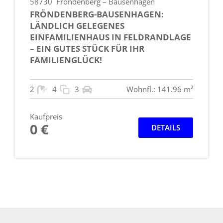
58730
Fröndenberg – Bausenhagen
FRÖNDENBERG-BAUSENHAGEN:
LÄNDLICH GELEGENES
EINFAMILIENHAUS IN FELDRANDLAGE
– EIN GUTES STÜCK FÜR IHR
FAMILIENGLÜCK!
2
4
3
Wohnfl.: 141.96 m²
Kaufpreis
0 €
DETAILS