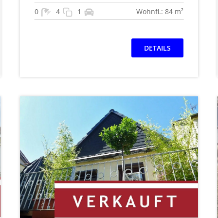
0
4
1
Wohnfl.: 84 m²
DETAILS