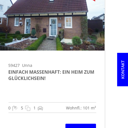
KONTAKT
59427
Unna
EINFACH MASSENHAFT: EIN HEIM ZUM
GLÜCKLICHSEIN!
0
5
1
Wohnfl.: 101 m²