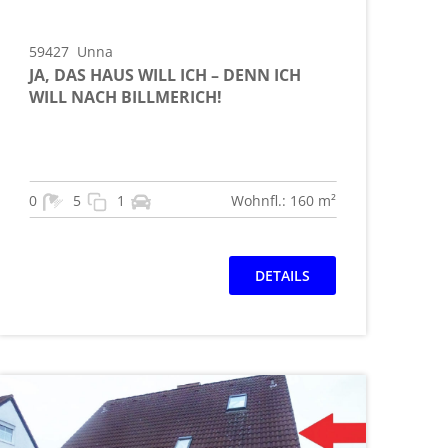
59427
Unna
JA, DAS HAUS WILL ICH – DENN ICH
WILL NACH BILLMERICH!
0
5
1
Wohnfl.: 160 m²
DETAILS