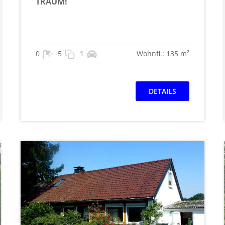
TRAUM!
0
5
1
Wohnfl.: 135 m²
DETAILS