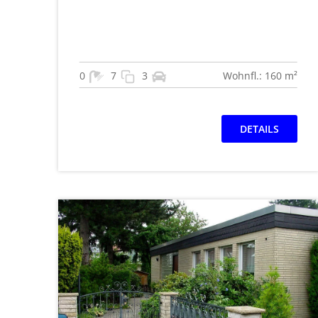
0
7
3
Wohnfl.: 160 m²
DETAILS