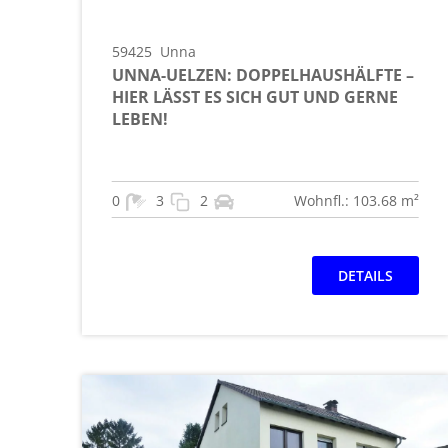
59425
Unna
UNNA-UELZEN: DOPPELHAUSHÄLFTE –
HIER LÄSST ES SICH GUT UND GERNE
LEBEN!
0
3
2
Wohnfl.: 103.68 m²
DETAILS