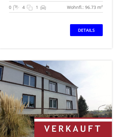
0
4
1
Wohnfl.: 96.73 m²
DETAILS