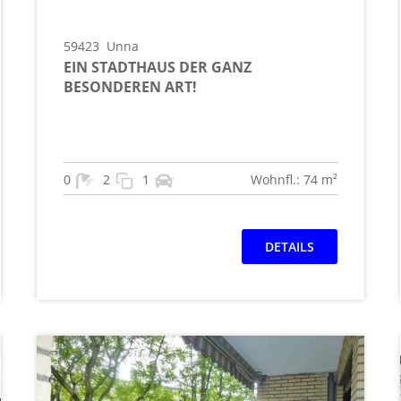
59423
Unna
EIN STADTHAUS DER GANZ
BESONDEREN ART!
0
2
1
Wohnfl.: 74 m²
DETAILS