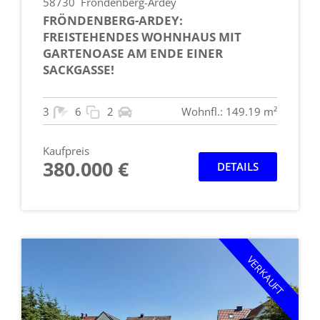
58730
Fröndenberg-Ardey
FRÖNDENBERG-ARDEY:
FREISTEHENDES WOHNHAUS MIT
GARTENOASE AM ENDE EINER
SACKGASSE!
3
6
2
Wohnfl.: 149.19 m²
Kaufpreis
380.000 €
DETAILS
VERKAUFT