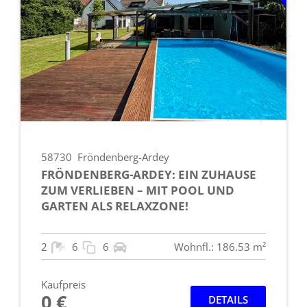
58730
Fröndenberg-Ardey
FRÖNDENBERG-ARDEY: EIN ZUHAUSE
ZUM VERLIEBEN – MIT POOL UND
GARTEN ALS RELAXZONE!
2
6
6
Wohnfl.: 186.53 m²
Kaufpreis
0 €
DETAILS