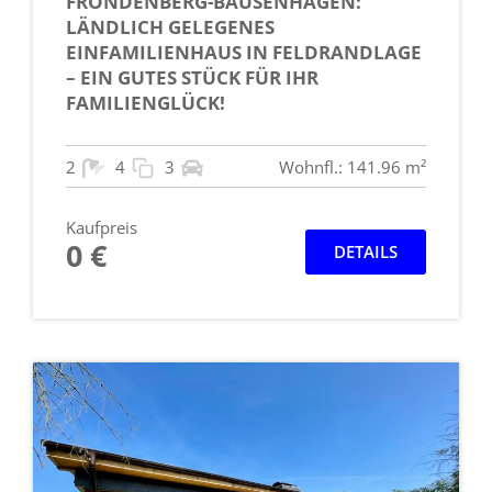
FRÖNDENBERG-BAUSENHAGEN:
LÄNDLICH GELEGENES
EINFAMILIENHAUS IN FELDRANDLAGE
– EIN GUTES STÜCK FÜR IHR
FAMILIENGLÜCK!
2
4
3
Wohnfl.: 141.96 m²
Kaufpreis
0 €
DETAILS