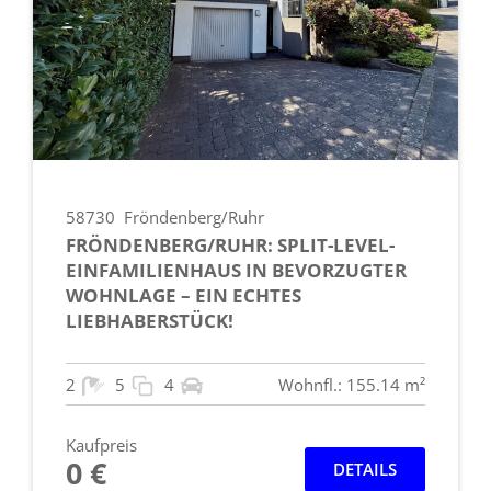
58730
Fröndenberg/Ruhr
FRÖNDENBERG/RUHR: SPLIT-LEVEL-
EINFAMILIENHAUS IN BEVORZUGTER
WOHNLAGE – EIN ECHTES
LIEBHABERSTÜCK!
2
5
4
Wohnfl.: 155.14 m²
Kaufpreis
0 €
DETAILS