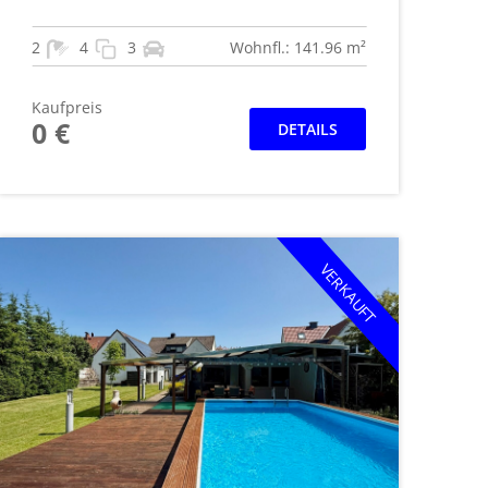
2
4
3
Wohnfl.: 141.96 m²
Kaufpreis
0 €
DETAILS
VERKAUFT