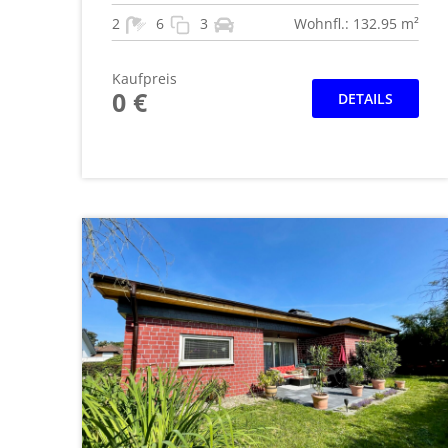
2
6
3
Wohnfl.: 132.95 m²
Kaufpreis
0 €
DETAILS