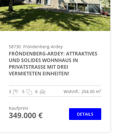
58730
Fröndenberg-Ardey
FRÖNDENBERG-ARDEY: ATTRAKTIVES
UND SOLIDES WOHNHAUS IN
PRIVATSTRASSE MIT DREI V
ERMIETETEN EINHEITEN!
3
5
6
Wohnfl.: 204.00 m²
Kaufpreis
349.000 €
DETAILS