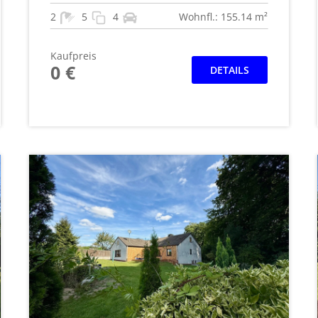
2
5
4
Wohnfl.: 155.14 m²
Kaufpreis
0 €
DETAILS