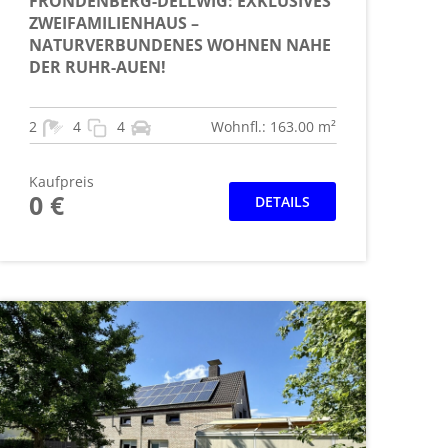
FRÖNDENBERG-DELLWIG: EXKLUSIVES
ZWEIFAMILIENHAUS –
NATURVERBUNDENES WOHNEN NAHE
DER RUHR-AUEN!
2
4
4
Wohnfl.: 163.00 m²
Kaufpreis
0 €
DETAILS