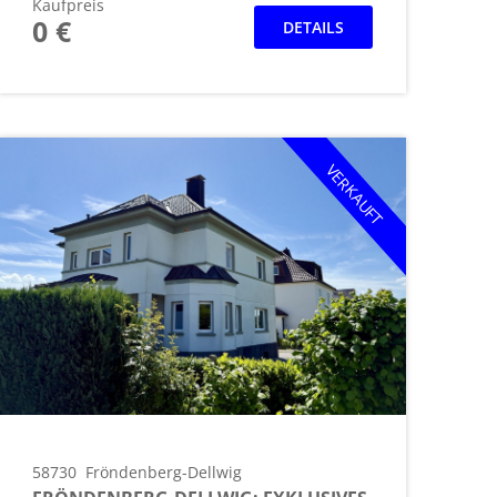
Kaufpreis
0 €
DETAILS
VERKAUFT
58730
Fröndenberg-Dellwig