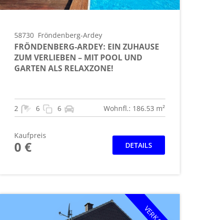
58730
Fröndenberg-Ardey
FRÖNDENBERG-ARDEY: EIN ZUHAUSE
ZUM VERLIEBEN – MIT POOL UND
GARTEN ALS RELAXZONE!
2
6
6
Wohnfl.: 186.53 m²
Kaufpreis
0 €
DETAILS
VERKAUFT