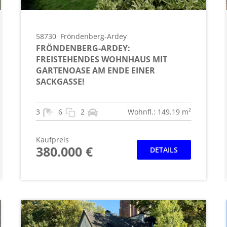
58730
Fröndenberg-Ardey
FRÖNDENBERG-ARDEY:
FREISTEHENDES WOHNHAUS MIT
GARTENOASE AM ENDE EINER
SACKGASSE!
3
6
2
Wohnfl.: 149.19 m²
Kaufpreis
380.000 €
DETAILS