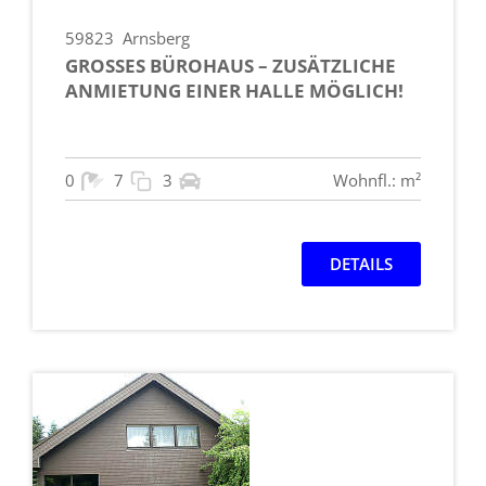
59823
Arnsberg
GROSSES BÜROHAUS – ZUSÄTZLICHE A
NMIETUNG EINER HALLE MÖGLICH!
0
7
3
Wohnfl.: m²
DETAILS