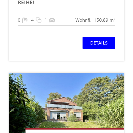
REIHE!
0
4
1
Wohnfl.: 150.89 m²
DETAILS