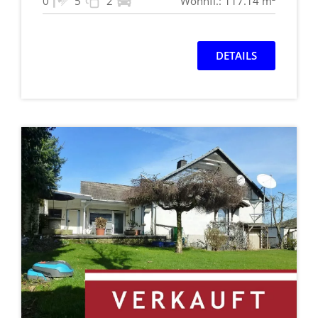
0
5
2
Wohnfl.: 117.14 m²
DETAILS