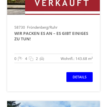
58730
Fröndenberg/Ruhr
WIR PACKEN ES AN – ES GIBT EINIGES
ZU TUN!
0
4
2
Wohnfl.: 143.68 m²
DETAILS