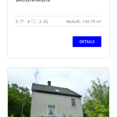
0
4
2
Wohnfl.: 150.79 m²
DETAILS