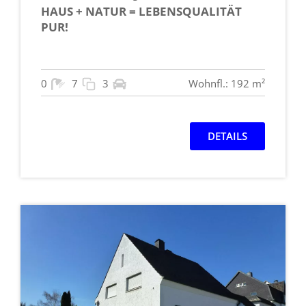
HAUS + NATUR = LEBENSQUALITÄT
PUR!
0
7
3
Wohnfl.: 192 m²
DETAILS