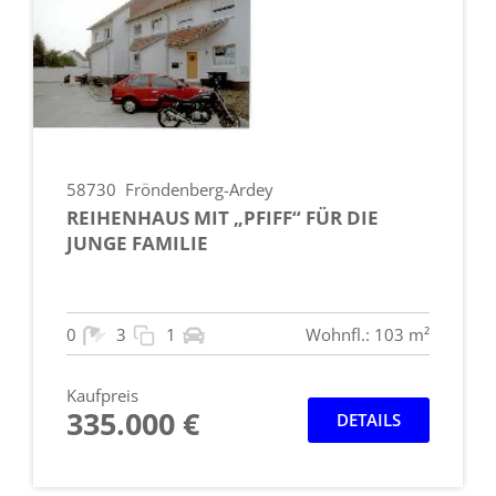
58730
Fröndenberg-Ardey
REIHENHAUS MIT „PFIFF“ FÜR DIE
JUNGE FAMILIE
0
3
1
Wohnfl.: 103 m²
Kaufpreis
335.000 €
DETAILS