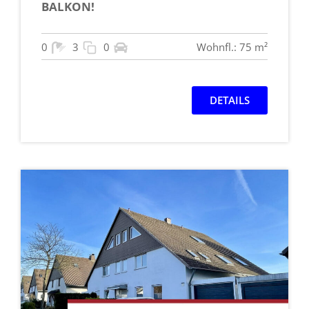
BALKON!
0
3
0
Wohnfl.: 75 m²
DETAILS