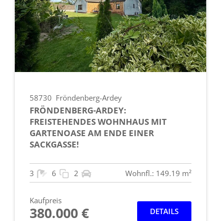
58730
Fröndenberg-Ardey
FRÖNDENBERG-ARDEY:
FREISTEHENDES WOHNHAUS MIT
GARTENOASE AM ENDE EINER
SACKGASSE!
3
6
2
Wohnfl.: 149.19 m²
Kaufpreis
380.000 €
DETAILS