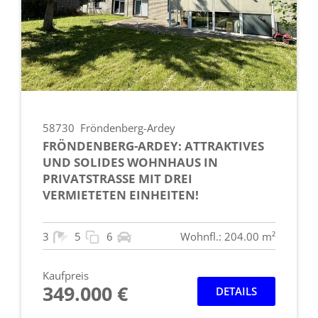
58730
Fröndenberg-Ardey
FRÖNDENBERG-ARDEY: ATTRAKTIVES
UND SOLIDES WOHNHAUS IN
PRIVATSTRASSE MIT DREI V
ERMIETETEN EINHEITEN!
3
5
6
Wohnfl.: 204.00 m²
Kaufpreis
349.000 €
DETAILS