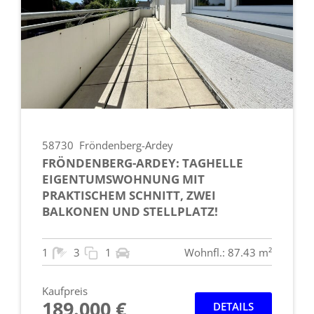
58730
Fröndenberg-Ardey
FRÖNDENBERG-ARDEY: TAGHELLE
EIGENTUMSWOHNUNG MIT
PRAKTISCHEM SCHNITT, ZWEI
BALKONEN UND STELLPLATZ!
1
3
1
Wohnfl.: 87.43 m²
Kaufpreis
189.000 €
DETAILS