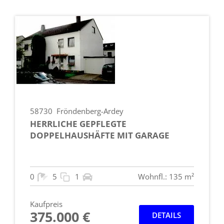
58730
Fröndenberg-Ardey
HERRLICHE GEPFLEGTE
DOPPELHAUSHÄFTE MIT GARAGE
0
5
1
Wohnfl.: 135 m²
Kaufpreis
375.000 €
DETAILS