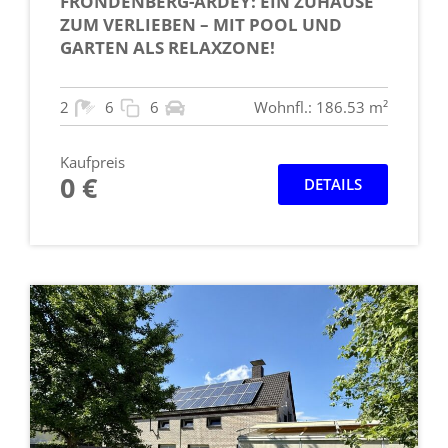
FRÖNDENBERG-ARDEY: EIN ZUHAUSE
ZUM VERLIEBEN – MIT POOL UND
GARTEN ALS RELAXZONE!
2
6
6
Wohnfl.: 186.53 m²
Kaufpreis
0 €
DETAILS