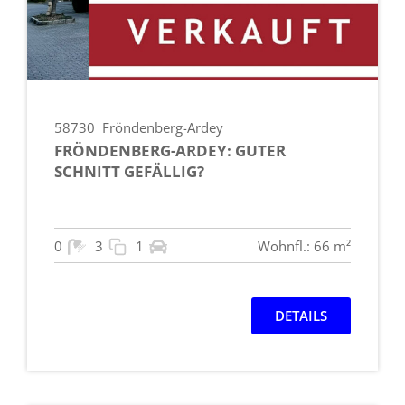
58730
Fröndenberg-Ardey
FRÖNDENBERG-ARDEY: GUTER
SCHNITT GEFÄLLIG?
0
3
1
Wohnfl.: 66 m²
DETAILS