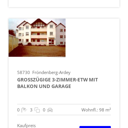
58730
Fröndenberg-Ardey
GROSSZÜGIGE 3-ZIMMER-ETW MIT B
ALKON UND GARAGE
0
3
0
Wohnfl.: 98 m²
Kaufpreis