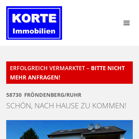
Zum
Inhalt
springen
ERFOLGREICH VERMARKTET –
BITTE NICHT
MEHR ANFRAGEN!
58730
FRÖNDENBERG/RUHR
SCHÖN, NACH HAUSE ZU KOMMEN!