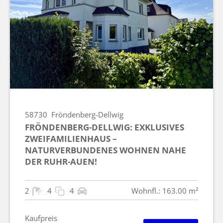
58730
Fröndenberg-Dellwig
FRÖNDENBERG-DELLWIG: EXKLUSIVES
ZWEIFAMILIENHAUS –
NATURVERBUNDENES WOHNEN NAHE
DER RUHR-AUEN!
2
4
4
Wohnfl.: 163.00 m²
Kaufpreis