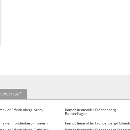
ienverkauf
makler Fröndenberg-Ardey
Immobilienmakler Fröndenberg-
Bausenhagen
makler Fröndenberg-Frömern
Immobilienmakler Fröndenberg-Hohenh
makler Fröndenberg-Ostbüren
Immobilienmakler Fröndenberg-Stentro