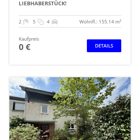
LIEBHABERSTÜCK!
2
5
4
Wohnfl.: 155.14 m²
Kaufpreis
0 €
DETAILS