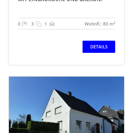
0
3
1
Wohnfl.: 80 m²
DETAILS