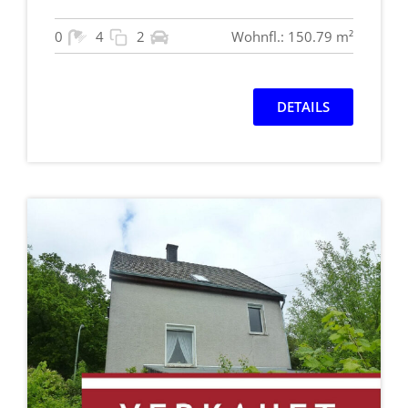
0
4
2
Wohnfl.: 150.79 m²
DETAILS