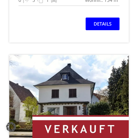
0
5
1
Wohnfl.: 154 m²
DETAILS