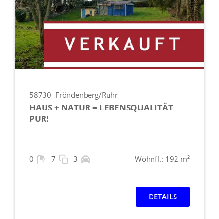
58730
Fröndenberg/Ruhr
HAUS + NATUR = LEBENSQUALITÄT
PUR!
0
7
3
Wohnfl.: 192 m²
DETAILS