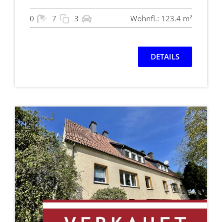
0
7
3
Wohnfl.: 123.4 m²
DETAILS