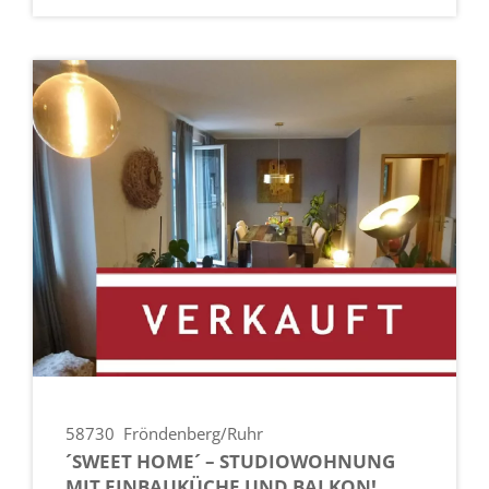
58730
Fröndenberg/Ruhr
´SWEET HOME´ – STUDIOWOHNUNG
MIT EINBAUKÜCHE UND BALKON!