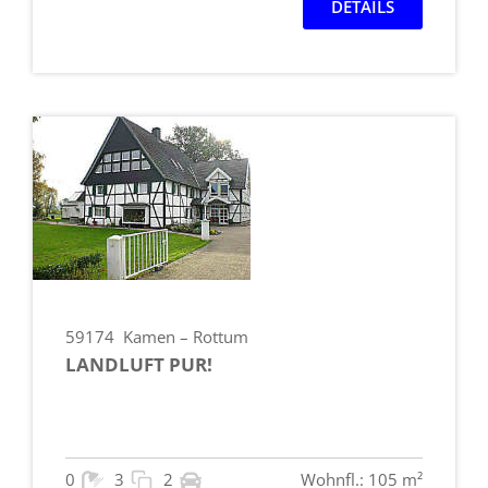
DETAILS
59174
Kamen – Rottum
LANDLUFT PUR!
0
3
2
Wohnfl.: 105 m²