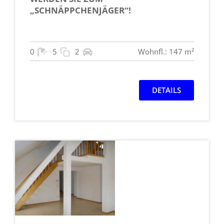
„SCHNÄPPCHENJÄGER“!
0
5
2
Wohnfl.: 147 m²
DETAILS