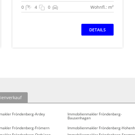
0
4
0
Wohnfl.: m²
DETAILS
ienverkauf
makler Fröndenberg-Ardey
Immobilienmakler Fröndenberg-
Bausenhagen
makler Fröndenberg-Frömern
Immobilienmakler Fröndenberg-Hohenh
makler Fröndenberg-Ostbüren
Immobilienmakler Fröndenberg-Stentro