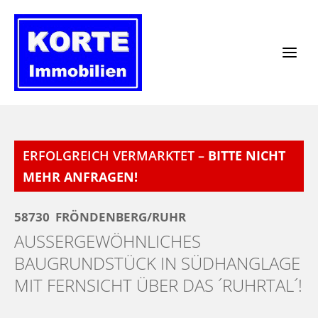
Zum
Inhalt
springen
ERFOLGREICH VERMARKTET –
BITTE NICHT
MEHR ANFRAGEN!
58730
FRÖNDENBERG/RUHR
AUSSERGEWÖHNLICHES B
AUGRUNDSTÜCK IN SÜDHANGLAGE M
IT FERNSICHT ÜBER DAS ´RUHRTAL´!