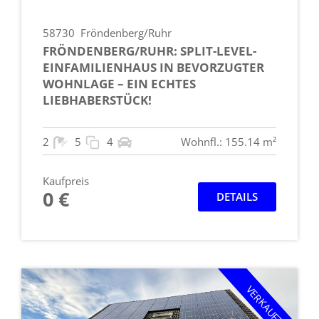
58730
Fröndenberg/Ruhr
FRÖNDENBERG/RUHR: SPLIT-LEVEL-
EINFAMILIENHAUS IN BEVORZUGTER
WOHNLAGE – EIN ECHTES
LIEBHABERSTÜCK!
2
5
4
Wohnfl.: 155.14 m²
Kaufpreis
0 €
DETAILS
VERKAUFT