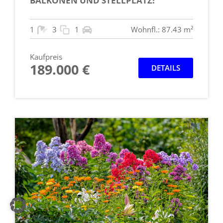
BALKONEN UND STELLPLATZ!
1
3
1
Wohnfl.: 87.43 m²
Kaufpreis
189.000 €
DETAILS