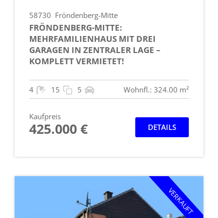
58730
Fröndenberg-Mitte
FRÖNDENBERG-MITTE:
MEHRFAMILIENHAUS MIT DREI
GARAGEN IN ZENTRALER LAGE –
KOMPLETT VERMIETET!
4
15
5
Wohnfl.: 324.00 m²
Kaufpreis
425.000 €
DETAILS
VERKAUFT