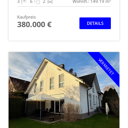
3
6
2
Wohnfl.: 149.19 m²
Kaufpreis
380.000 €
DETAILS
VERMIETET