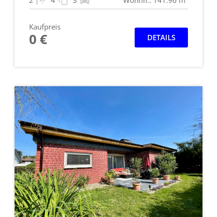
2
4
3
Wohnfl.: 141.96 m²
Kaufpreis
0 €
DETAILS