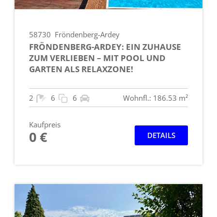
58730
Fröndenberg-Ardey
FRÖNDENBERG-ARDEY: EIN ZUHAUSE
ZUM VERLIEBEN – MIT POOL UND
GARTEN ALS RELAXZONE!
2
6
6
Wohnfl.: 186.53 m²
Kaufpreis
0 €
DETAILS