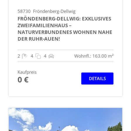
58730
Fröndenberg-Dellwig
FRÖNDENBERG-DELLWIG: EXKLUSIVES
ZWEIFAMILIENHAUS –
NATURVERBUNDENES WOHNEN NAHE
DER RUHR-AUEN!
2
4
4
Wohnfl.: 163.00 m²
Kaufpreis
0 €
DETAILS