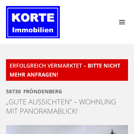
Zum
Inhalt
springen
ERFOLGREICH VERMARKTET –
BITTE NICHT
MEHR ANFRAGEN!
58730
FRÖNDENBERG
„GUTE AUSSICHTEN“ – WOHNUNG
MIT PANORAMABLICK!