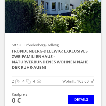
58730
Fröndenberg-Dellwig
FRÖNDENBERG-DELLWIG: EXKLUSIVES
ZWEIFAMILIENHAUS –
NATURVERBUNDENES WOHNEN NAHE
DER RUHR-AUEN!
2
4
4
Wohnfl.: 163.00 m²
Kaufpreis
0 €
DETAILS