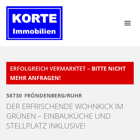
Zum
Inhalt
springen
ERFOLGREICH VERMARKTET –
BITTE NICHT
MEHR ANFRAGEN!
58730
FRÖNDENBERG/RUHR
DER ERFRISCHENDE WOHNKICK IM
GRÜNEN – EINBAUKÜCHE UND
STELLPLATZ INKLUSIVE!