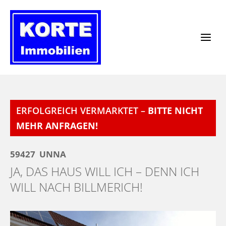
Zum
Inhalt
springen
ERFOLGREICH VERMARKTET –
BITTE NICHT
MEHR ANFRAGEN!
59427
UNNA
JA, DAS HAUS WILL ICH – DENN ICH
WILL NACH BILLMERICH!