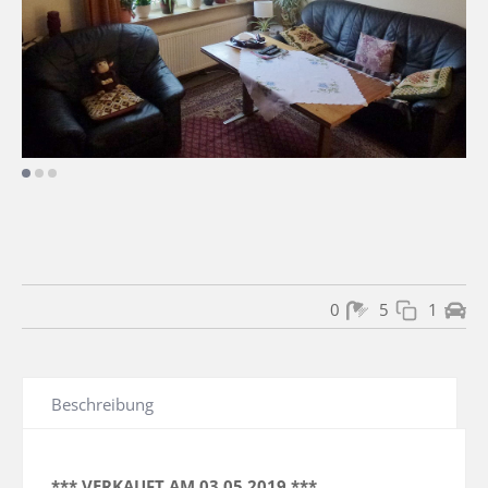
0
5
1
Beschreibung
*** VERKAUFT AM 03.05.2019 ***