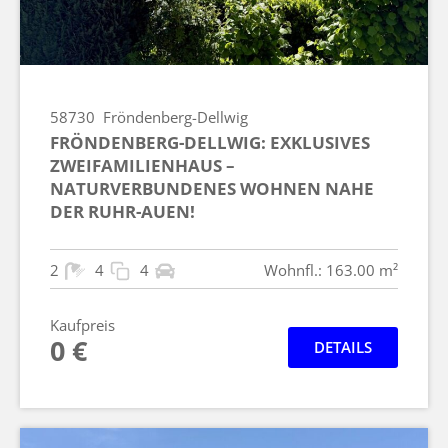
58730
Fröndenberg-Dellwig
FRÖNDENBERG-DELLWIG: EXKLUSIVES
ZWEIFAMILIENHAUS –
NATURVERBUNDENES WOHNEN NAHE
DER RUHR-AUEN!
2
4
4
Wohnfl.: 163.00 m²
Kaufpreis
0 €
DETAILS