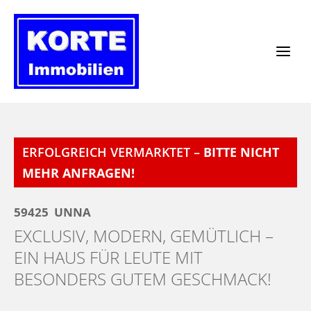
Zum
Inhalt
springen
ERFOLGREICH VERMARKTET –
BITTE NICHT
MEHR ANFRAGEN!
59425
UNNA
EXCLUSIV, MODERN, GEMÜTLICH –
EIN HAUS FÜR LEUTE MIT
BESONDERS GUTEM GESCHMACK!