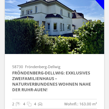
58730
Fröndenberg-Dellwig
FRÖNDENBERG-DELLWIG: EXKLUSIVES
ZWEIFAMILIENHAUS –
NATURVERBUNDENES WOHNEN NAHE
DER RUHR-AUEN!
2
4
4
Wohnfl.: 163.00 m²