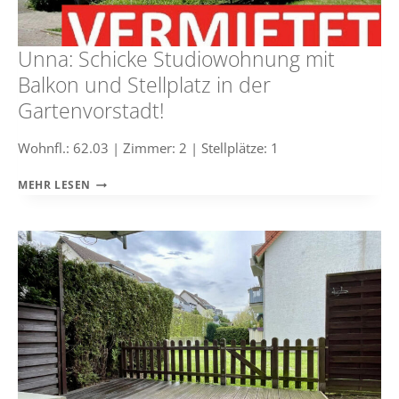
Unna: Schicke Studiowohnung mit
Balkon und Stellplatz in der
Gartenvorstadt!
Wohnfl.: 62.03 | Zimmer: 2 | Stellplätze: 1
UNNA:
MEHR LESEN
SCHICKE
STUDIOWOHNUNG
MIT
BALKON
UND
STELLPLATZ
IN
DER
GARTENVORSTADT!