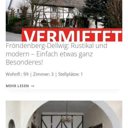
Fröndenberg-Dellwig: Rustikal und
modern – Einfach etwas ganz
Besonderes!
Wohnfl.: 99 | Zimmer: 3 | Stellplätze: 1
FRÖNDENBERG-
MEHR LESEN
DELLWIG:
RUSTIKAL
UND
MODERN
–
EINFACH
ETWAS