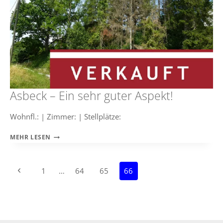
Asbeck – Ein sehr guter Aspekt!
Wohnfl.: | Zimmer: | Stellplätze:
ASBECK
MEHR LESEN
–
EIN
SEHR
Seitennavigation
Previous
1
…
64
65
66
GUTER
ASPEKT!
Page