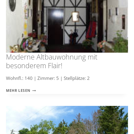
GANZ
BESONDERES!
Moderne Altbauwohnung mit
besonderem Flair!
Wohnfl.: 140 | Zimmer: 5 | Stellplätze: 2
MODERNE
MEHR LESEN
ALTBAUWOHNUNG
MIT
BESONDEREM
FLAIR!