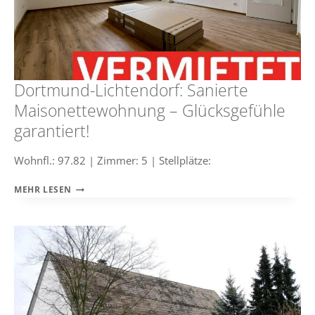
Dortmund-Lichtendorf: Sanierte
Maisonettewohnung – Glücksgefühle
garantiert!
Wohnfl.: 97.82 | Zimmer: 5 | Stellplätze:
DORTMUND-
MEHR LESEN
LICHTENDORF:
SANIERTE
MAISONETTEWOHNUNG
–
GLÜCKSGEFÜHLE
GARANTIERT!