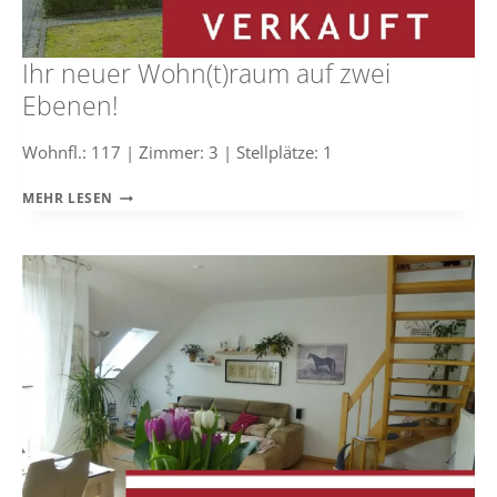
Ihr neuer Wohn(t)raum auf zwei
Ebenen!
Wohnfl.: 117 | Zimmer: 3 | Stellplätze: 1
IHR
MEHR LESEN
NEUER
WOHN(T)RAUM
AUF
ZWEI
EBENEN!