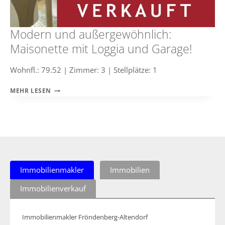
Modern und außergewöhnlich:
Maisonette mit Loggia und Garage!
Wohnfl.: 79.52 | Zimmer: 3 | Stellplätze: 1
MODERN
MEHR LESEN
UND
AUSSERGEWÖHNLICH: M
AISONETTE M
IT L
OGGIA U
ND G
ARAGE!
Immobilienmakler
Immobilien
Immobilienverkauf
Immobilienmakler Fröndenberg-Altendorf