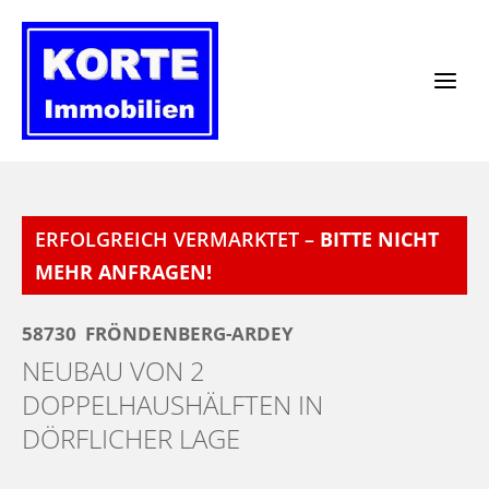
Zum
Inhalt
springen
ERFOLGREICH VERMARKTET –
BITTE NICHT
MEHR ANFRAGEN!
58730
FRÖNDENBERG-ARDEY
NEUBAU VON 2
DOPPELHAUSHÄLFTEN IN
DÖRFLICHER LAGE