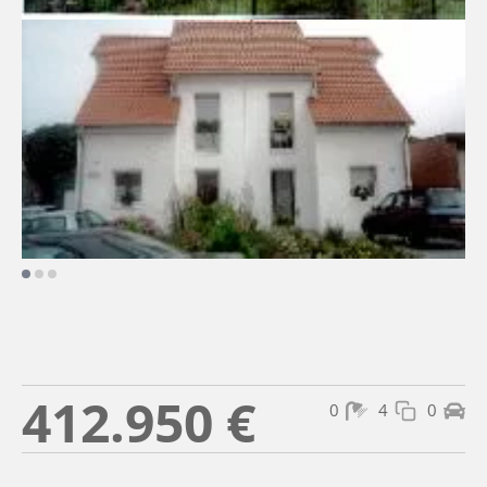
412.950 €
0
4
0