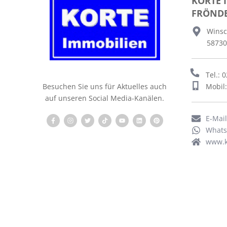
KORTE 
FRÖND
Winsc
58730
Tel.: 
Mobil
Besuchen Sie uns für Aktuelles auch
auf unseren Social Media-Kanälen.
E-Mai
What
www.k