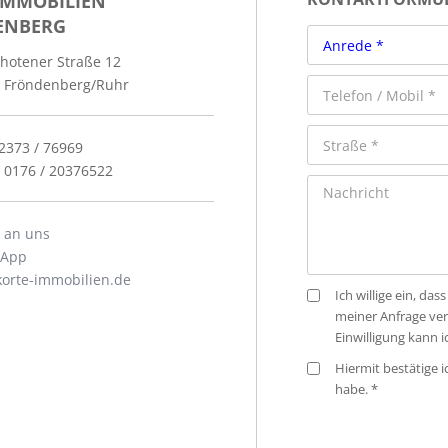
IMMOBILIEN
ENBERG
hotener Straße 12
 Fröndenberg/Ruhr
02373 / 76969
: 0176 / 20376522
l an uns
sApp
orte-immobilien.de
Ich willige ein, d
meiner Anfrage ve
Einwilligung kann 
Hiermit bestätige 
habe. *