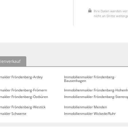
Ihre Daten werden vers
nicht an Dritte weiter
ienverkauf
makler Fröndenberg-Ardey
Immobilienmakler Fröndenberg-
Bausenhagen
makler Fröndenberg-Frömern
Immobilienmakler Fröndenberg-Hohenh
makler Fröndenberg-Ostbüren
Immobilienmakler Fröndenberg-Stentro
makler Fröndenberg-Westick
Immobilienmakler Menden
makler Schwerte
Immobilienmakler Wickede/Ruhr