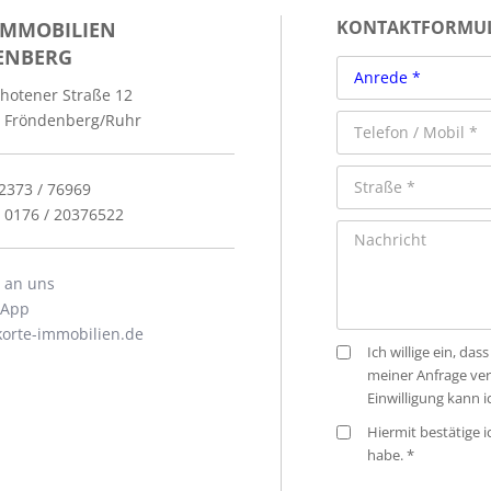
IMMOBILIEN
KONTAKTFORMU
ENBERG
hotener Straße 12
 Fröndenberg/Ruhr
02373 / 76969
: 0176 / 20376522
l an uns
sApp
orte-immobilien.de
Ich willige ein, d
meiner Anfrage ve
Einwilligung kann 
Hiermit bestätige 
habe. *