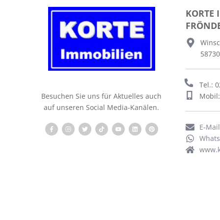
KORTE 
FRÖND
Winsc
58730
Tel.: 
Mobil
Besuchen Sie uns für Aktuelles auch
auf unseren Social Media-Kanälen.
E-Mai
What
www.k