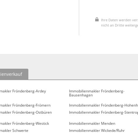
Ihre Daten werden vers
nicht an Dritte weiter
ienverkauf
makler Fröndenberg-Ardey
Immobilienmakler Fröndenberg-
Bausenhagen
makler Fröndenberg-Frömern
Immobilienmakler Fröndenberg-Hohenh
makler Fröndenberg-Ostbüren
Immobilienmakler Fröndenberg-Stentro
makler Fröndenberg-Westick
Immobilienmakler Menden
makler Schwerte
Immobilienmakler Wickede/Ruhr