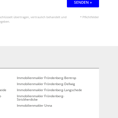
SENDEN »
chlüsselt übertragen, vertraulich behandelt und
* Pflichtfelder
gegeben.
Immobilienmakler Fröndenberg-Bentrop
Immobilienmakler Fröndenberg-Dellwig
eide
Immobilienmakler Fröndenberg-Langschede
p
Immobilienmakler Fröndenberg-
Strickherdicke
Immobilienmakler Unna