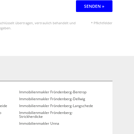
SENDEN »
chlüsselt übertragen, vertraulich behandelt und
* Pflichtfelder
gegeben.
Immobilienmakler Fröndenberg-Bentrop
Immobilienmakler Fröndenberg-Dellwig
eide
Immobilienmakler Fröndenberg-Langschede
p
Immobilienmakler Fröndenberg-
Strickherdicke
Immobilienmakler Unna