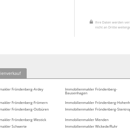
Ihre Daten werden vers
nicht an Dritte weiter
ienverkauf
makler Fröndenberg-Ardey
Immobilienmakler Fröndenberg-
Bausenhagen
makler Fröndenberg-Frömern
Immobilienmakler Fröndenberg-Hohenh
makler Fröndenberg-Ostbüren
Immobilienmakler Fröndenberg-Stentro
makler Fröndenberg-Westick
Immobilienmakler Menden
makler Schwerte
Immobilienmakler Wickede/Ruhr