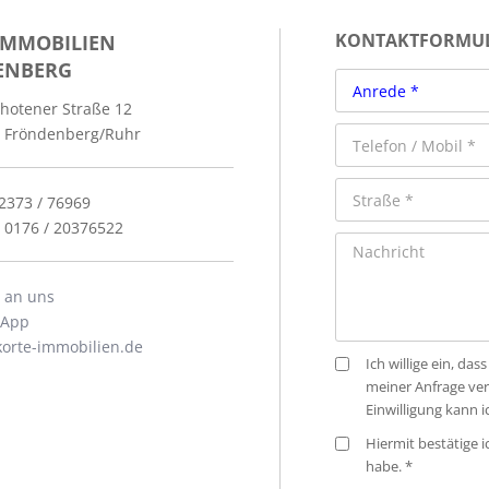
IMMOBILIEN
KONTAKTFORMU
ENBERG
hotener Straße 12
 Fröndenberg/Ruhr
02373 / 76969
: 0176 / 20376522
l an uns
sApp
orte-immobilien.de
Ich willige ein, d
meiner Anfrage ve
Einwilligung kann 
Hiermit bestätige 
habe. *