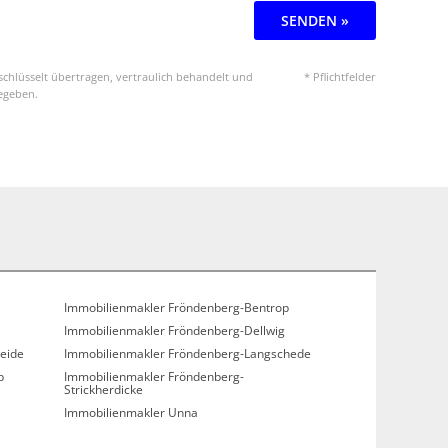
SENDEN »
chlüsselt übertragen, vertraulich behandelt und
* Pflichtfelder
gegeben.
Immobilienmakler Fröndenberg-Bentrop
Immobilienmakler Fröndenberg-Dellwig
eide
Immobilienmakler Fröndenberg-Langschede
p
Immobilienmakler Fröndenberg-
Strickherdicke
Immobilienmakler Unna