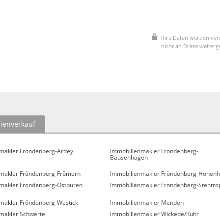
Ihre Daten werden vers
nicht an Dritte weiter
ienverkauf
makler Fröndenberg-Ardey
Immobilienmakler Fröndenberg-
Bausenhagen
makler Fröndenberg-Frömern
Immobilienmakler Fröndenberg-Hohenh
makler Fröndenberg-Ostbüren
Immobilienmakler Fröndenberg-Stentro
makler Fröndenberg-Westick
Immobilienmakler Menden
makler Schwerte
Immobilienmakler Wickede/Ruhr