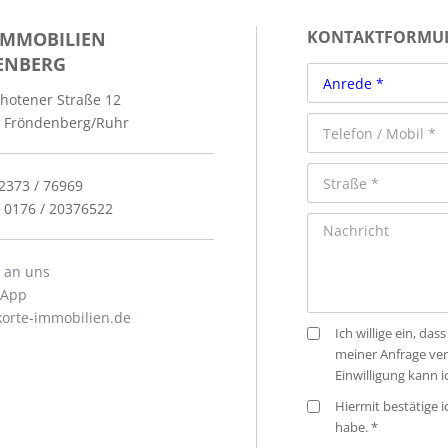
IMMOBILIEN
KONTAKTFORMU
ENBERG
hotener Straße 12
 Fröndenberg/Ruhr
02373 / 76969
: 0176 / 20376522
l an uns
sApp
orte-immobilien.de
Ich willige ein, d
meiner Anfrage ve
Einwilligung kann 
Hiermit bestätige 
habe. *