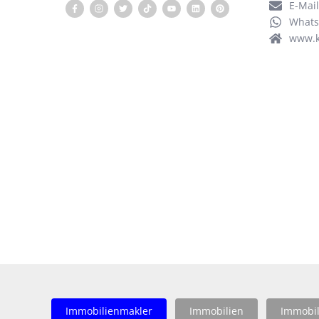
E-Mai
What
www.k
Immobilienmakler
Immobilien
Immobil