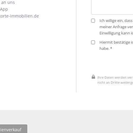
l an uns
sApp
orte-immobilien.de
Ich willige ein, d
meiner Anfrage ve
Einwilligung kann 
Hiermit bestätige 
habe. *
Ihre Daten werden vers
nicht an Dritte weiter
ienverkauf