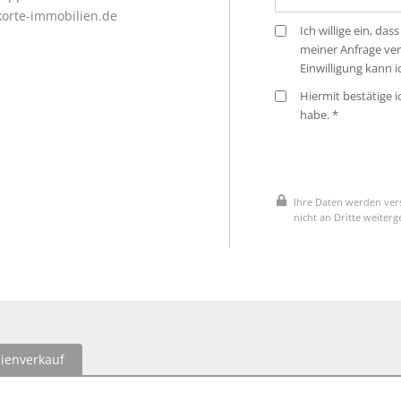
orte-immobilien.de
Ich willige ein, d
meiner Anfrage ve
Einwilligung kann 
Hiermit bestätige 
habe. *
Ihre Daten werden vers
nicht an Dritte weiter
ienverkauf