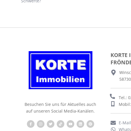
Schwerte?
KORTE 
FRÖND
Winsc
58730
Tel.: 
Mobil
Besuchen Sie uns für Aktuelles auch
auf unseren Social Media-Kanälen.
E-Mai
What