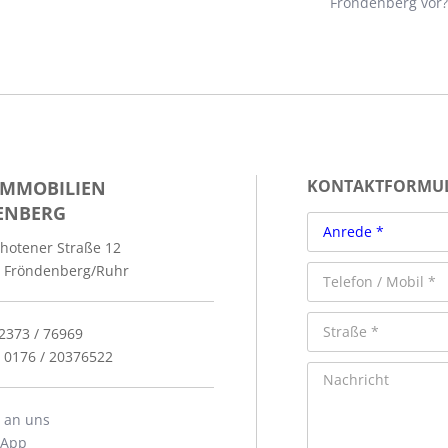
Fröndenberg vor?
IMMOBILIEN
KONTAKTFORMU
ENBERG
hotener Straße 12
 Fröndenberg/Ruhr
02373 / 76969
: 0176 / 20376522
l an uns
sApp