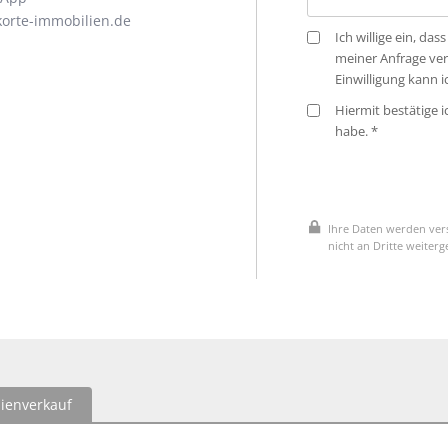
orte-immobilien.de
Ich willige ein, d
meiner Anfrage ve
Einwilligung kann 
Hiermit bestätige 
habe. *
Ihre Daten werden vers
nicht an Dritte weiter
ienverkauf