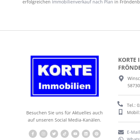
erfolgreichen
Immobilienverkauf nach Plan
in Frönden
KORTE 
FRÖND
Winsc
58730
Tel.: 
Mobil
Besuchen Sie uns für Aktuelles auch
auf unseren Social Media-Kanälen.
E-Mai
What