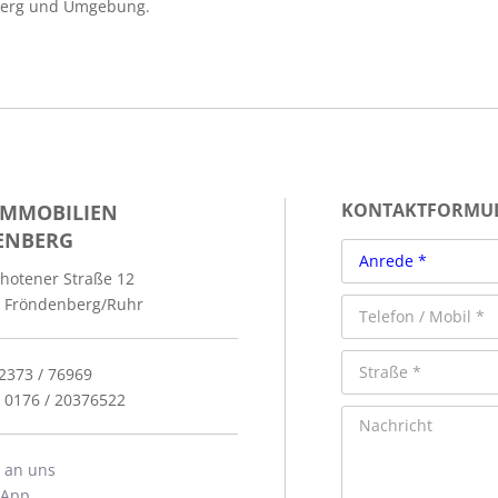
berg und Umgebung.
IMMOBILIEN
KONTAKTFORMU
ENBERG
hotener Straße 12
 Fröndenberg/Ruhr
02373 / 76969
: 0176 / 20376522
l an uns
sApp