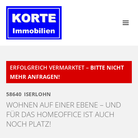
Zum
Inhalt
springen
ERFOLGREICH VERMARKTET –
BITTE NICHT
MEHR ANFRAGEN!
58640
ISERLOHN
WOHNEN AUF EINER EBENE – UND
FÜR DAS HOMEOFFICE IST AUCH
NOCH PLATZ!