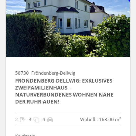
58730
Fröndenberg-Dellwig
FRÖNDENBERG-DELLWIG: EXKLUSIVES
ZWEIFAMILIENHAUS –
NATURVERBUNDENES WOHNEN NAHE
DER RUHR-AUEN!
2
4
4
Wohnfl.: 163.00 m²
Kaufpreis