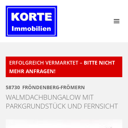
Zum
Inhalt
springen
ERFOLGREICH VERMARKTET –
BITTE NICHT
MEHR ANFRAGEN!
58730
FRÖNDENBERG-FRÖMERN
WALMDACHBUNGALOW MIT
PARKGRUNDSTÜCK UND FERNSICHT