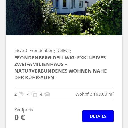
58730
Fröndenberg-Dellwig
FRÖNDENBERG-DELLWIG: EXKLUSIVES
ZWEIFAMILIENHAUS –
NATURVERBUNDENES WOHNEN NAHE
DER RUHR-AUEN!
2
4
4
Wohnfl.: 163.00 m²
Kaufpreis
0 €
DETAILS