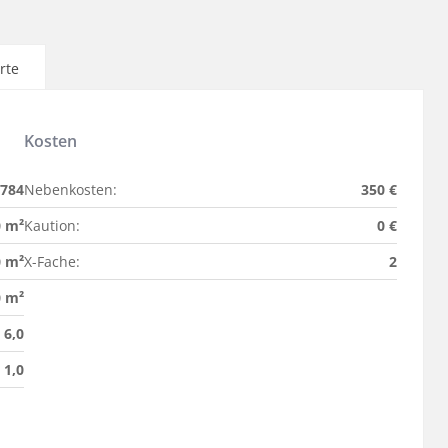
rte
Kosten
784
Nebenkosten:
350 €
0 m²
Kaution:
0 €
0 m²
X-Fache:
2
0 m²
6,0
1,0