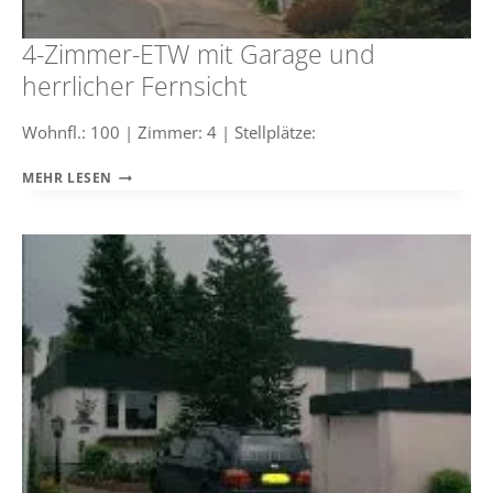
4-Zimmer-ETW mit Garage und
herrlicher Fernsicht
Wohnfl.: 100 | Zimmer: 4 | Stellplätze:
4-
MEHR LESEN
ZIMMER-
ETW
MIT
GARAGE
UND
HERRLICHER
FERNSICHT