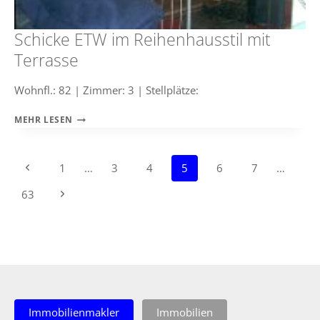
Schicke ETW im Reihenhausstil mit
Terrasse
Wohnfl.: 82 | Zimmer: 3 | Stellplätze:
SCHICKE
MEHR LESEN
ETW
IM
REIHENHAUSSTIL
Seitennavigation
Previous
1
…
3
4
5
6
7
…
MIT
TERRASSE
Page
Next
63
Page
Immobilienmakler
Immobilien