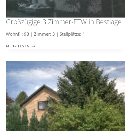
Großzügige 3 Zimmer-ETW in Bestlage
Wohnfl.: 93 | Zimmer: 3 | Stellplätze: 1
GROSSZÜGIGE 3
MEHR LESEN
Z
IMMER-E
TW I
N B
ESTLAGE