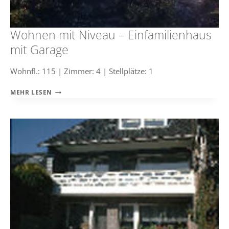
Wohnen mit Niveau – Einfamilienhaus
mit Garage
Wohnfl.: 115 | Zimmer: 4 | Stellplätze: 1
WOHNEN
MEHR LESEN
MIT
NIVEAU
–
EINFAMILIENHAUS
MIT
GARAGE