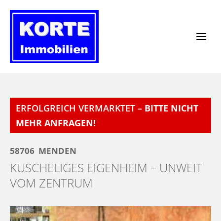
Zum
Inhalt
springen
ERFOLGREICH VERMARKTET –
BITTE NICHT
MEHR ANFRAGEN!
58706
MENDEN
KUSCHELIGES EIGENHEIM – UNWEIT
VOM ZENTRUM