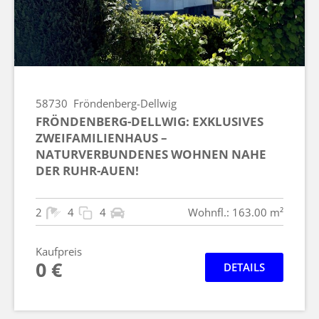
58730
Fröndenberg-Dellwig
FRÖNDENBERG-DELLWIG: EXKLUSIVES
ZWEIFAMILIENHAUS –
NATURVERBUNDENES WOHNEN NAHE
DER RUHR-AUEN!
2
4
4
Wohnfl.: 163.00 m²
Kaufpreis
0 €
DETAILS