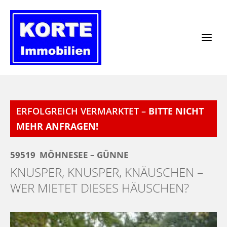
Zum
Inhalt
springen
ERFOLGREICH VERMARKTET –
BITTE NICHT
MEHR ANFRAGEN!
59519
MÖHNESEE – GÜNNE
KNUSPER, KNUSPER, KNÄUSCHEN –
WER MIETET DIESES HÄUSCHEN?