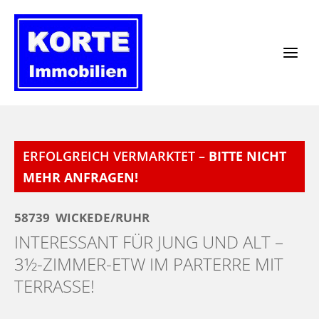
Zum
Inhalt
springen
ERFOLGREICH VERMARKTET –
BITTE NICHT
MEHR ANFRAGEN!
58739
WICKEDE/RUHR
INTERESSANT FÜR JUNG UND ALT –
3½-ZIMMER-ETW IM PARTERRE MIT
TERRASSE!