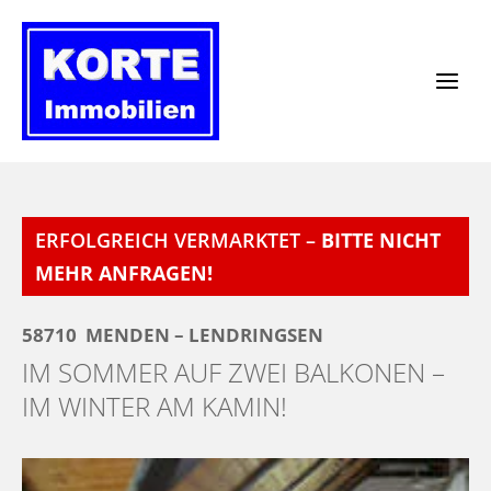
Zum
Inhalt
springen
ERFOLGREICH VERMARKTET –
BITTE NICHT
MEHR ANFRAGEN!
58710
MENDEN – LENDRINGSEN
IM SOMMER AUF ZWEI BALKONEN –
IM WINTER AM KAMIN!