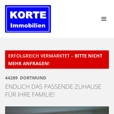
Zum
Inhalt
springen
ERFOLGREICH VERMARKTET –
BITTE NICHT
MEHR ANFRAGEN!
44289
DORTMUND
ENDLICH DAS PASSENDE ZUHAUSE
FÜR IHRE FAMILIE!