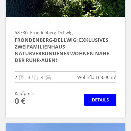
58730
Fröndenberg-Dellwig
FRÖNDENBERG-DELLWIG: EXKLUSIVES
ZWEIFAMILIENHAUS –
NATURVERBUNDENES WOHNEN NAHE
DER RUHR-AUEN!
2
4
4
Wohnfl.: 163.00 m²
Kaufpreis
0 €
DETAILS