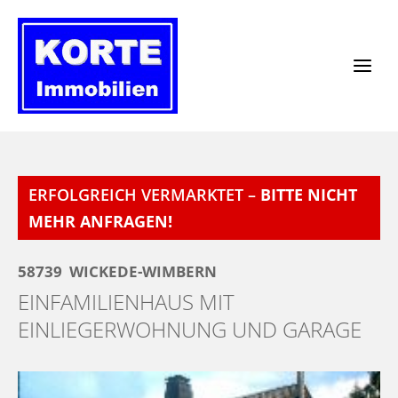
Zum
Inhalt
springen
ERFOLGREICH VERMARKTET –
BITTE NICHT
MEHR ANFRAGEN!
58739
WICKEDE-WIMBERN
EINFAMILIENHAUS MIT
EINLIEGERWOHNUNG UND GARAGE