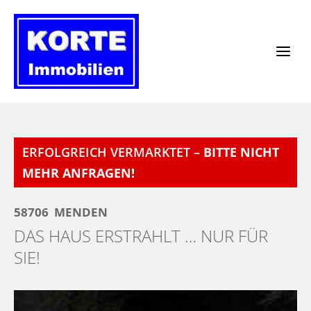
Zum
Inhalt
springen
ERFOLGREICH VERMARKTET –
BITTE NICHT
MEHR ANFRAGEN!
58706
MENDEN
DAS HAUS ERSTRAHLT … NUR FÜR
SIE!