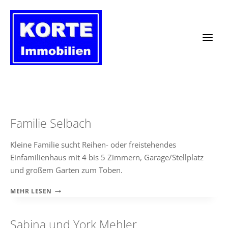
Zum
Inhalt
springen
Familie Selbach
Kleine Familie sucht Reihen- oder freistehendes
Einfamilienhaus mit 4 bis 5 Zimmern, Garage/Stellplatz
und großem Garten zum Toben.
FAMILIE
MEHR LESEN
SELBACH
Sabina und York Mehler