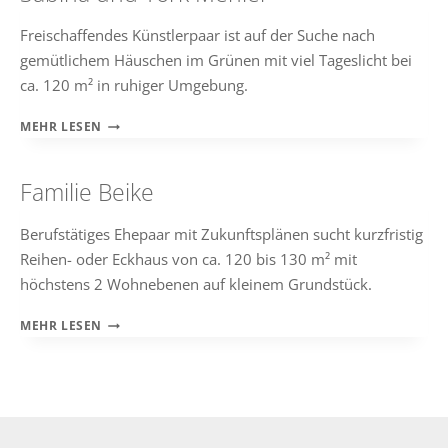
Freischaffendes Künstlerpaar ist auf der Suche nach
gemütlichem Häuschen im Grünen mit viel Tageslicht bei
ca. 120 m² in ruhiger Umgebung.
SABINA
MEHR LESEN
UND
YORK
MEHLER
Familie Beike
Berufstätiges Ehepaar mit Zukunftsplänen sucht kurzfristig
Reihen- oder Eckhaus von ca. 120 bis 130 m² mit
höchstens 2 Wohnebenen auf kleinem Grundstück.
FAMILIE
MEHR LESEN
BEIKE