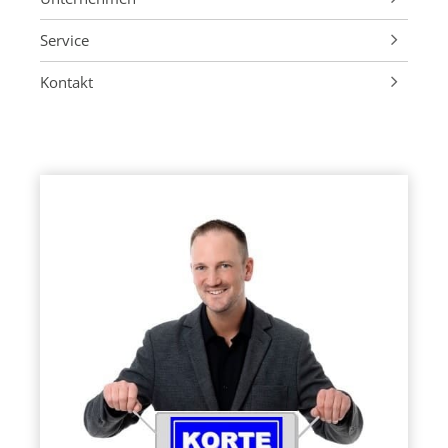
Verkaufsvorbereitung
VIP-Service
Firmenprofil
Service
Vermarktung
Finanzierung
Fröndenberg Ruhr
Finanzierungsrechner
Kontakt
Begleitung
Energieausweis
Tätigkeitsgebiet
Immobilien-ABC
Impressum
Nachbetreuung
Maklerprovision
Immobilienexperte als Partner
Immobilien-Blog
Datenschutz
Tipps für Privatverkäufer
Suchauftrag
Korte Kompakt
Immobilien-FAQ
Maklerprovision
Kundenstimmen
Immobilien-News
Referenzobjekte
Auszeichnungen
Immobilien-Tippgeber
Immobilienverkauf
Mobil für Immobilien
Maklersuche
1 A Immobilienvermarktung
50 Jahre Korte Immobilien Fröndenberg
Branchenbuch Fröndenberg
Gründe für Immobilienverkauf
Manuel Korte
Besichtigung
Stilles Immobilienmarketing
Sponsoring
Presseberichte
Verkaufsanfrage
Bellevue Best Property Agents
Umzugscheckliste