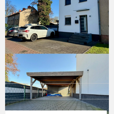
249.000 €
1
4
4