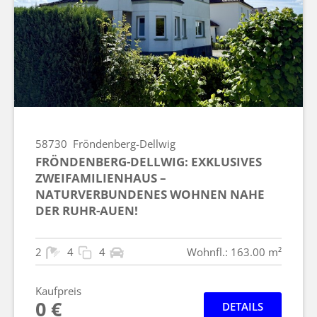
58730
Fröndenberg-Dellwig
FRÖNDENBERG-DELLWIG: EXKLUSIVES
ZWEIFAMILIENHAUS –
NATURVERBUNDENES WOHNEN NAHE
DER RUHR-AUEN!
2
4
4
Wohnfl.: 163.00 m²
Kaufpreis
0 €
DETAILS