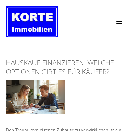
Zum
Inhalt
springen
HAUSKAUF FINANZIEREN: WELCHE
OPTIONEN GIBT ES FÜR KÄUFER?
Den Traum vom eigenen Zuhause zu verwirklichen ist ein