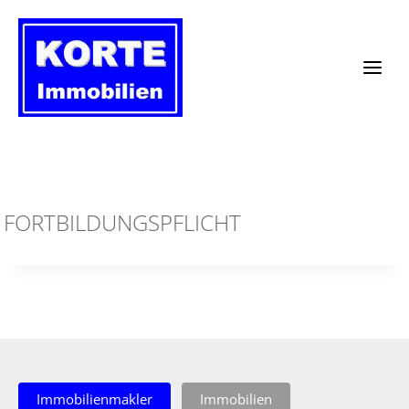
Zum
Inhalt
springen
FORTBILDUNGSPFLICHT
Immobilienmakler
Immobilien